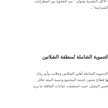
 الأكل النفسية بعنوان " سد الفجوة بين اضطرابات
متزامنة" ..
نموية الشاملة لمنطقة الشلاتين
موية الشاملة أهلي الشلاتين وحلايب وأبو رماد،
ها قطاع شئون خدمة المجتمع وتنمية البيئة خلال
رة من 29 من أكتوبر وحتى 2 نوفمبر المقبل، حيث استقبلت عيادات القافلة ما يزيد