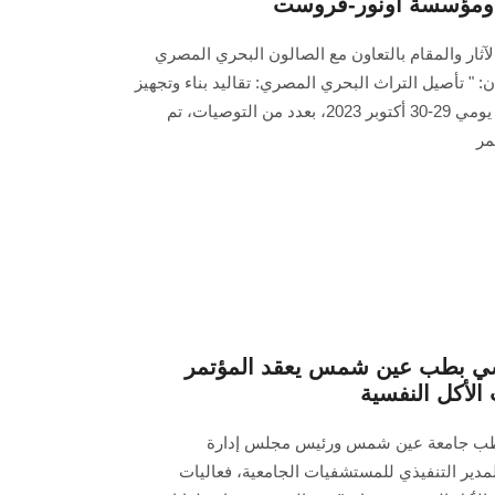
 ومؤسسة أونور-فروست
لآثار والمقام بالتعاون مع الصالون البحري المصري
 تأصيل التراث البحري المصري: تقاليد بناء وتجهيز
السفن في مصر عبر العصور" مدار يومي 29-30 أكتوبر 2023، بعدد من التوصيات، تم
مر
ي بطب عين شمس يعقد المؤتمر
 الأكل النفسية
ة الطب جامعة عين شمس ورئيس مجلس إدارة
دير التنفيذي للمستشفيات الجامعية، فعاليات