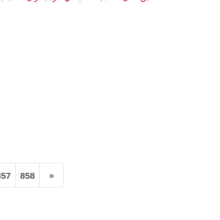
857
858
»