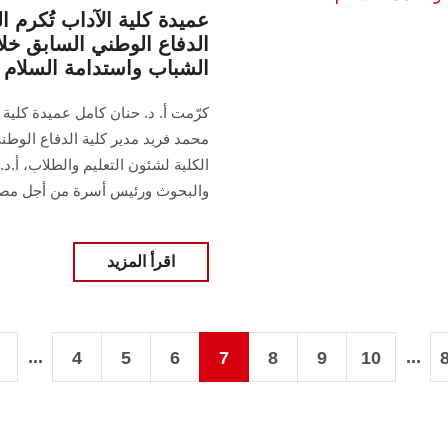
عميدة كلية الآداب تُكرم ا
الدفاع الوطني السابق خلا
الشباب واستدامة السلام
كرّمت أ. د. حنان كامل عميدة كلية
محمد فريد مدير كلية الدفاع الوطن
الكلية لشئون التعليم والطلاب، أ.د.
والبحوث ورئيس أسرة من أجل مصر
اقرأ المزيد
...
...
4
5
6
7
8
9
10