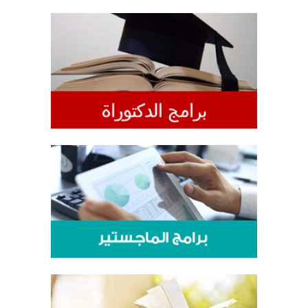
هيئة التدريس
الدراسات العليا
الخريجين
الموظفون
الزائـرون
سجل الان