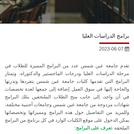
الشئون الأكاديمية
البحث العلمي
برامج الدراسات العليا
الرعاية الصحية
2023-06-07
المراكز والوحدات
تقدم جامعة عين شمس عدد من البرامج المميزة للطلاب في
الأنظمة الذكية
مرحلة الدراسات العليا ودرجات الماجستير والدكتوراه، وتمتاز
البرامج التي تقدمها كليات جامعة عين شمس بتفردها وندرتها
الإعلام
والحاجة إليها في سوق العمل إضافة إلى جمعها لعدة تخصصات
في آن واحد، إلى جانب منح الطلاب الملتحقين بتلك البرامج
شهادات مزدوجة من جامعة عين شمس وجامعات أجنبية مختلفة،
تواصل معنا
وللمزيد من التفاصيل حول هذه البرامج ومميزاتها وتخصصاتها
يمكن الدخول على موقع الكليات الوارد في كل برنامج من البرامج
الطلاب
الملحقة .
تعرف على البرامج: