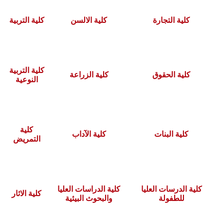
هيئة التدريس
كلية التجارة
كلية الالسن
كلية التربية
الدراسات العليا
الخريجين
كلية التربية
كلية الحقوق
كلية الزراعة
النوعية
الموظفون
الزائـرون
كلية
كلية البنات
كلية الآداب
التمريض
سجل الان
كلية الدرسات العليا
كلية الدراسات العليا
كلية الاثار
للطفولة
والبحوث البيئية