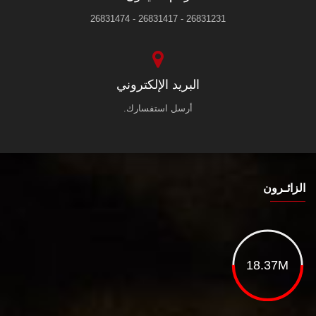
26831231 - 26831417 - 26831474
البريد الإلكتروني
أرسل استفسارك.
الزائـرون
18.37M