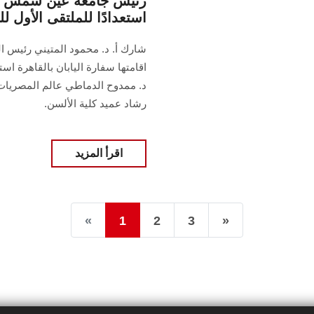
رئيس جامعة عين شمس يشا
استعدادًا للملتقى الأول ل
شارك أ. د. محمود المتيني رئيس ال
اقامتها سفارة اليابان بالقاهرة اس
د. ممدوح الدماطي عالم المصريات وع
رشاد عميد كلية الألسن.
اقرأ المزيد
«
1
2
3
»